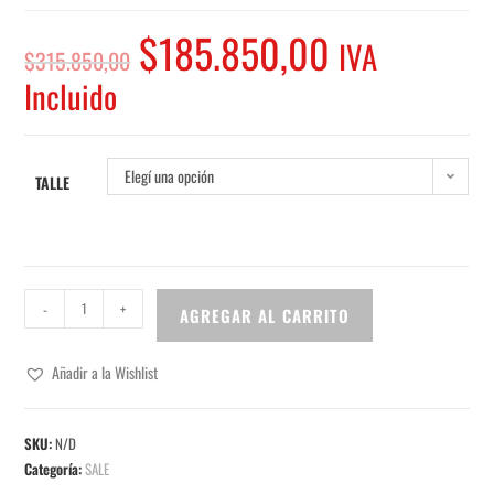
$
185.850,00
IVA
$
315.850,00
Incluido
Elegí una opción
TALLE
-
+
AGREGAR AL CARRITO
Añadir a la Wishlist
SKU:
N/D
Categoría:
SALE