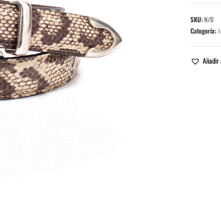
SKU:
N/D
Categoría:
A
Añadir 