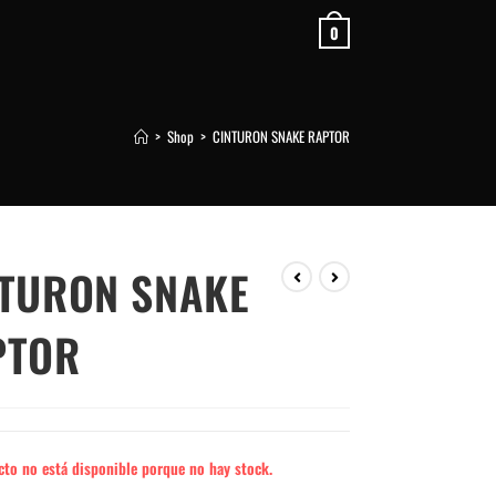
0
>
Shop
>
CINTURON SNAKE RAPTOR
TURON SNAKE
PTOR
cto no está disponible porque no hay stock.