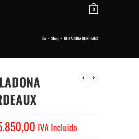
0
>
Shop
>
BELLADONA BORDEAUX
LLADONA
RDEAUX
5.850,00
IVA Incluido