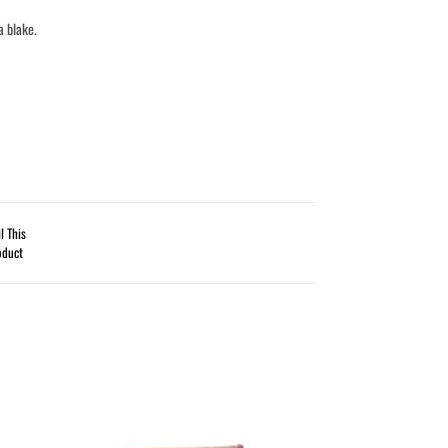
a blake.
l This
oduct