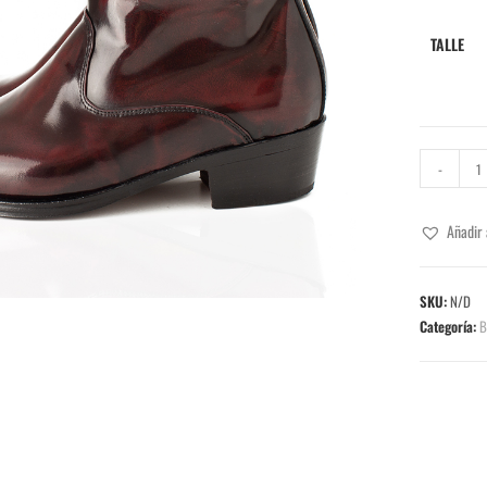
TALLE
-
Añadir 
SKU:
N/D
Categoría:
B